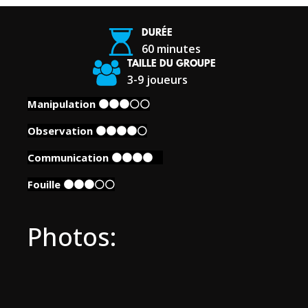
DURÉE
60
minutes
TAILLE DU GROUPE
3-9 joueurs
Manipulation 🟠🟠🟠⚪️⚪️
Observation 🟠🟠🟠🟠⚪️
Communication 🟠🟠🟠🟠
🟠
Fouille 🟠🟠🟠⚪️⚪️
Photos: